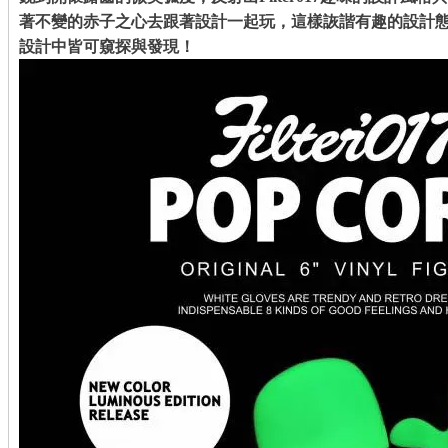
著不變的赤子之心去跟著設計一起玩，這樣詼諧有趣的設計態度讓我
設計中皆可窺探與發現！