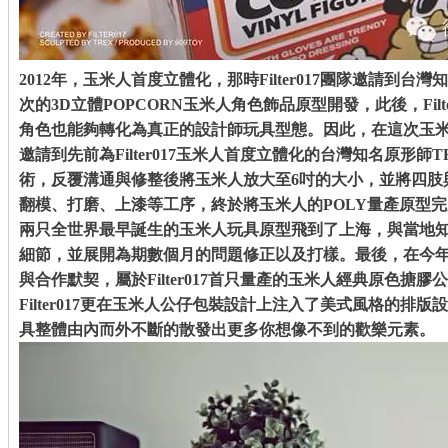
2012年，玉米人首度立體化，那時Filter017團隊邀請到台
次的3D立體POPCORN玉米人角色飾品原型開發，此後，Fil
角色也能夠轉化為真正的設計師玩具型態。因此，在這次玉
邀請到先前為Filter017玉米人首度立體化的台灣知名原形師
術，反覆溝通與修整後將玉米人放大至6吋的大小，並將四肢
翻模、打磨、上漆等工序，終於將玉米人的POLY量產原型完成，
兩只全世界最早誕生的玉米人玩具原型飛到了上海，與當地知名
細節，並展開為期數個月的問題修正以及打樣。最後，在今
與合作默契，屬於Filter017首只量產的玉米人經典原色搪
Filter017更在玉米人公仔包裝設計上注入了美式風格的排
具整體由內而外不斷的散發出更多你想像不到的歡樂元素。