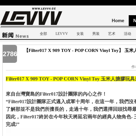
Home
全部
LEVVV
女装
男装
艺术
活动
【Filter017 X 909 TOY - POP CORN Vinyl To
2786
作者
Filter017 X 909 TOY - POP CORN Vinyl Toy 玉米人搪膠
來自台灣寶島的Filter017設計團隊的內心之作！
“Filter017設計團隊正式邁入成軍十周年，在這一年，我
了解那並不是我們所擅長的，走過十年，我們選擇回頭找尋最
因此，Filter017終於在今年秋天將延宕兩年的經典人物角色- 
完成!”