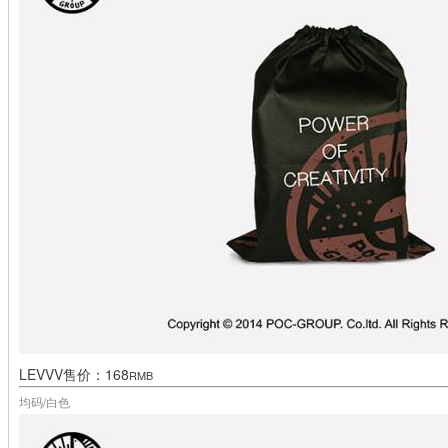
LEVVV售
价：168
RMB
均码/白色