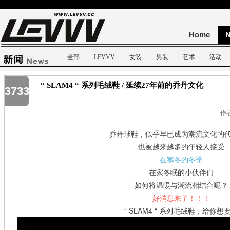
Home
全部
LEVVV
女装
男装
艺术
活动
“ SLAM4 “ 系列毛绒鞋 / 延续27年前的乔丹文化
3733
作者
乔丹球鞋，似乎早已成为潮流文化的
也被越来越多的年轻人接受
在寒冬的冬季
在家冬眠的小伙伴们
如何将温暖与潮流相结合呢？
好消息来了！！！
“ SLAM4 “ 系列毛绒鞋，给你想