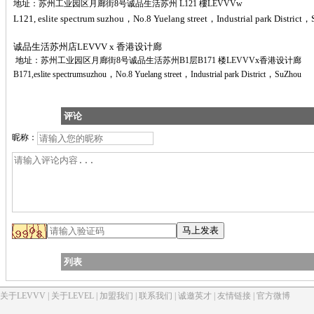
地址：苏州工业园区月廊街8号诚品生活苏州 L121 樓LEVVVw
L121, eslite spectrum suzhou，No.8 Yuelang street，Industrial park District
诚品生活苏州店
LEVVV x 香港设计
廊
地址：苏州工业园区月廊街
8
号诚品生活苏州
B1
层
B171 
楼
LEVVVx
香港设计廊
，
，
，
B171,eslite spectrumsuzhou
No.8 Yuelang street
Industrial park District
SuZhou
评论
昵称：
列表
关于LEVVV
|
关于LEVEL
|
加盟我们
|
联系我们
|
诚邀英才
|
友情链接
|
官方微博