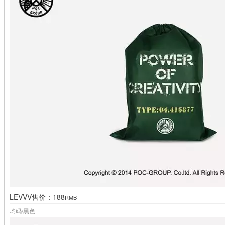
LEVVV售
价：188
RMB
均码/黑色