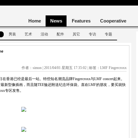
Home
News
Features
Cooperative
男装
艺术
活动
配件
其它
专访
专题
ee
作者：simon | 2011/04/01 星期五 17:35:02 | 标签：LMF Fingercroxx
港已经是最后一站。特些知名潮流品牌Fingercroxx与LMF concert起来。
MF最新型像插画，而且随TEE恤还附送纪念环保袋。喜欢LMF的朋友，要买就快
roxx专区发售。