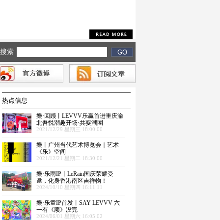
搜索
热点信息
樂·回顾丨LEVVV乐赢首进重庆渝
北吾悦潮趣开场·共耍潮圈
2021/12/29 星期三 18:00:00
樂丨广州当代艺术博览会｜艺术
《乐》空间
2021/12/21 星期二 18:30:00
樂·乐雨IP丨LeRain国庆荣耀受
邀，化身香港南区吉祥物！
2024/10/10 星期四 16:11:11
樂·乐童IP首发丨SAY LEVVV 六
一有《顽》没完
2024/06/01 星期六 16:05:02