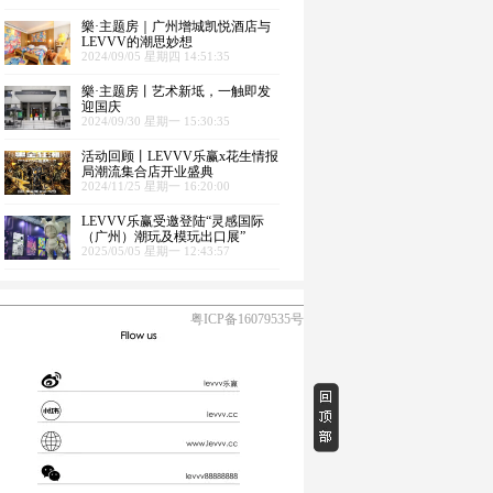
樂·主题房｜广州增城凯悦酒店与
LEVVV的潮思妙想
2024/09/05 星期四 14:51:35
樂·主题房丨艺术新坻，一触即发
迎国庆
2024/09/30 星期一 15:30:35
活动回顾丨LEVVV乐赢x花生情报
局潮流集合店开业盛典
2024/11/25 星期一 16:20:00
LEVVV乐赢受邀登陆“灵感国际
（广州）潮玩及模玩出口展”
2025/05/05 星期一 12:43:57
粤ICP备16079535号