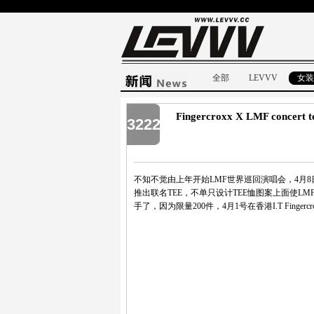
全部
LEVVV
女装
Fingercroxx X LMF concert t
3222
不知不觉由上年开始LMF世界巡回演唱会，4月8日在香
推出联名TEE，不单只设计TEE恤图案上面使L
手了，因为限量200件，4月1号在香港I.T Fingerc