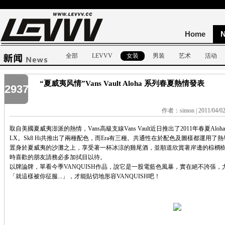
Home
全部
LEVVV
女装
男装
艺术
活动
“夏威夷风情”Vans Vault Aloha 系列春夏熱情發表
2937
作者：simon | 2011/04/0
取自美國夏威夷澎派的熱情，Vans高級支線Vans Vault近日推出了2011年春夏Alo
LX。Sk8 Hi共推出了兩種配色，而Era有三種。共通性在於配色及圖樣都運用
置身於夏威夷的沙灘之上，享受著一杯冰涼的雞尾酒，並順道欣賞著岸邊的棕櫚
時喜歡的朋友請務必多加拭目以待。
以牌論牌，單看今季VANQUISH作品，說它是一股電藍色風暴，實在絕不誇張
「就這樣被你征服...」，才能貼切地形容VANQUISH吧！