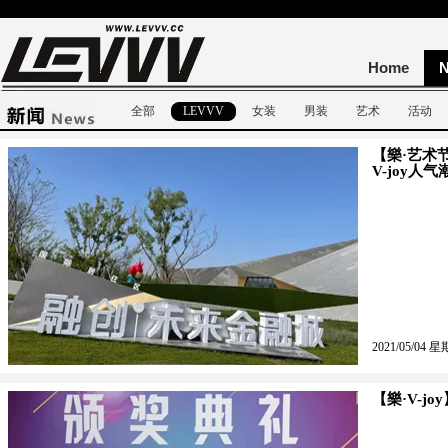
Home
全部
LEVVV
女装
男装
艺术
活动
【樂·艺术
V-joy人
2021/05/04 星
【樂·V-