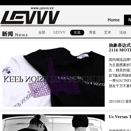
Home
全部
LEVVV
女装
男装
艺术
活动
抽象表达式，
2116 M
国内潮流品牌SOU
为主题图案的T
比，精良的做
款T恤采用颠倒
一季SOUTH
朋友千万不要错
2011/04/12 星
Us Versus