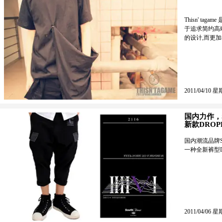
Thisn' t
于追求简约高端
的设计,而更
2011/04/10 星
国内力作，S
新款DROPP
国内潮流品牌SO
一种全新裤型DR
2011/04/06 星