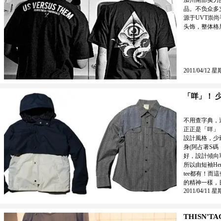
加州南部实力品牌
品。不负众多
源于UVT崇尚
头饰，整体格
2011/04/12 星
「咩」！ 
不用查字典，
正正是「咩」
設計風格，少
身(阿占著S碼
好，設計傾向單
所以由短袖Henle
tee都有！而
的精神一樣，
2011/04/11 星
THISN'TAG