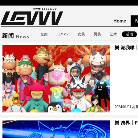
Home
全部
LEVVV
女装
男装
艺术
活动
樂·潮我嚟
2024/01/01 星
樂·跨界丨PI