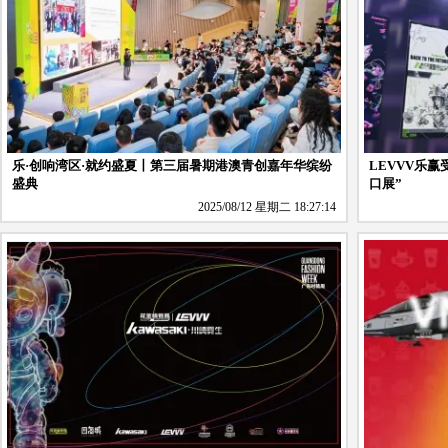
乐·创响湾区·就约盛夏丨第三届暑期港澳青创嘉年华缤纷
LEVVV乐
盛典
口展”
2025/08/12 星期二 18:27:14