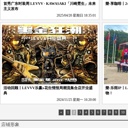
首秀广东时装周 LEVVV · KAWASAKI「川崎霓生」未来
樂·享咖啡丨
主义发布
2025/04/20 星期日 18:35:01
活动回顾丨LEVVV乐赢x花生情报局潮流集合店开业盛
樂·乐雨IP丨
典
物！
2024/11/25 星期一 16:20:00
«
1
2
3
4
5
6
7
8
9
10
店铺形象