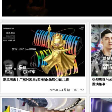
潮流周末丨广东时装周x四海城x乐耶CHILL市
热烈庆祝 WANA
圆满落幕！
2025/09/24 星期三 18:10:57