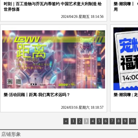
时刻｜百工造物与乔瓦内蒂签约 中国艺术意大利制造 给
樂·潮我嚟丨
世界惊喜
周
2024/04/26 星期五 18:14:56
樂·活动回顾丨距离-我们离艺术远吗？
樂·潮我嚟 |
2024/03/16 星期六 18:18:57
«
1
2
3
4
5
6
7
8
9
10
店铺形象