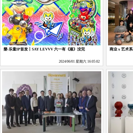
樂·乐童IP首发丨SAY LEVVV 六一有《顽》没完
商业 x 艺
2024/06/01 星期六 16:05:02