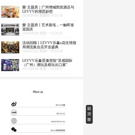
樂·主题房｜广州增城凯悦酒店与
LEVVV的潮思妙想
2024/09/05 星期四 14:51:35
樂·主题房丨艺术新坻，一触即发
迎国庆
2024/09/30 星期一 15:30:35
活动回顾丨LEVVV乐赢x花生情报
局潮流集合店开业盛典
2024/11/25 星期一 16:20:00
LEVVV乐赢受邀登陆“灵感国际
（广州）潮玩及模玩出口展”
2025/05/05 星期一 12:43:57