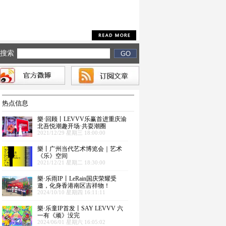
搜索
热点信息
樂·回顾丨LEVVV乐赢首进重庆渝
北吾悦潮趣开场·共耍潮圈
2021/12/29 星期三 18:00:00
樂丨广州当代艺术博览会｜艺术
《乐》空间
2021/12/21 星期二 18:30:00
樂·乐雨IP丨LeRain国庆荣耀受
邀，化身香港南区吉祥物！
2024/10/10 星期四 16:11:11
樂·乐童IP首发丨SAY LEVVV 六
一有《顽》没完
2024/06/01 星期六 16:05:02