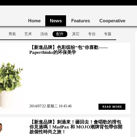
Home
News
Features
Cooperative
男装
艺术
活动
配件
其它
专访
专题
【新進品牌】色彩缤纷“包”你喜歡——
Paperthinks的环保美学
2014/07/22 星期二 10:45:46
【新進品牌】刺過來！砸回去！會唱歌的揹包
你見過嗎！MadPax 和 MOJO潮牌背包帶你開
啟個性時尚之旅！