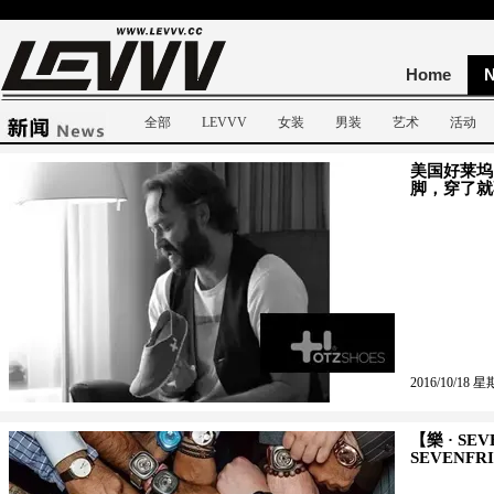
Home
全部
LEVVV
女装
男装
艺术
活动
美国好莱坞的
脚，穿了就
2016/10/18 星
【樂 · SE
SEVENF